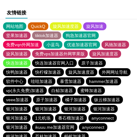
友情链接
网站地图
QuickQ
旋风加速度器
旋风加速
坚果加速器
tiktok加速器
狗急加速器官网
免费vqn外网加速
小蓝鸟
优途加速器官网
风驰加速器
旋风加速器
免费vps加速器外网苹果版
旋风加速度器
快连加速器
快连加速器官网入口
原子加速器
快鸭加速器
快柠檬加速器
旋风加速度器
外网网址导航
软件中心
哇哇加速器
暴雪加速器
hammer加速器
vp(永久免费)加速器
白鲸加速器
蜜蜂加速器
veee加速器
原子加速器
橘子加速器
纵云梯加速器
银河加速器
银河加速器
银河加速器
银河加速器
银河加速器
1元机场
番石榴加速器
anyconnect
银河加速器
ikuuu.me加速器官网
anyconnect
银河加速器
荔枝加速器
蚂蚁加速器