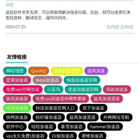
游客
这款软件非常实用，可以帮助我解决很多问题。比如，我可以使用它来
查找资料、翻译语言、编写代码等。
2024-07-15
支持
[0]
反对
[0]
友情链接
网站地图
QuickQ
旋风加速度器
旋风加速
坚果加速器
tiktok加速器
狗急加速器官网
免费vqn外网加速
小蓝鸟
优途加速器官网
风驰加速器
旋风加速器
免费vps加速器外网苹果版
旋风加速度器
快连加速器
快连加速器官网入口
原子加速器
快鸭加速器
快柠檬加速器
旋风加速度器
外网网址导航
软件中心
哇哇加速器
暴雪加速器
hammer加速器
vp(永久免费)加速器
白鲸加速器
蜜蜂加速器