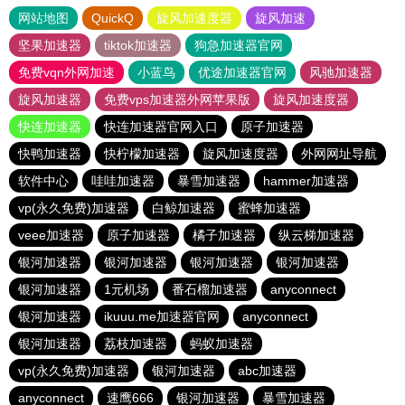
网站地图
QuickQ
旋风加速度器
旋风加速
坚果加速器
tiktok加速器
狗急加速器官网
免费vqn外网加速
小蓝鸟
优途加速器官网
风驰加速器
旋风加速器
免费vps加速器外网苹果版
旋风加速度器
快连加速器
快连加速器官网入口
原子加速器
快鸭加速器
快柠檬加速器
旋风加速度器
外网网址导航
软件中心
哇哇加速器
暴雪加速器
hammer加速器
vp(永久免费)加速器
白鲸加速器
蜜蜂加速器
veee加速器
原子加速器
橘子加速器
纵云梯加速器
银河加速器
银河加速器
银河加速器
银河加速器
银河加速器
1元机场
番石榴加速器
anyconnect
银河加速器
ikuuu.me加速器官网
anyconnect
银河加速器
荔枝加速器
蚂蚁加速器
vp(永久免费)加速器
银河加速器
abc加速器
anyconnect
速鹰666
银河加速器
暴雪加速器