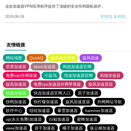
这款加速器VPM应用程序提供了顶级的安全性和隐私保护。
2024-06-19
支持
[0]
反对
[0]
友情链接
网站地图
QuickQ
旋风加速度器
旋风加速
坚果加速器
tiktok加速器
狗急加速器官网
免费vqn外网加速
小蓝鸟
优途加速器官网
风驰加速器
旋风加速器
免费vps加速器外网苹果版
旋风加速度器
快连加速器
快连加速器官网入口
原子加速器
快鸭加速器
快柠檬加速器
旋风加速度器
外网网址导航
软件中心
哇哇加速器
暴雪加速器
hammer加速器
vp(永久免费)加速器
白鲸加速器
蜜蜂加速器
veee加速器
原子加速器
橘子加速器
纵云梯加速器