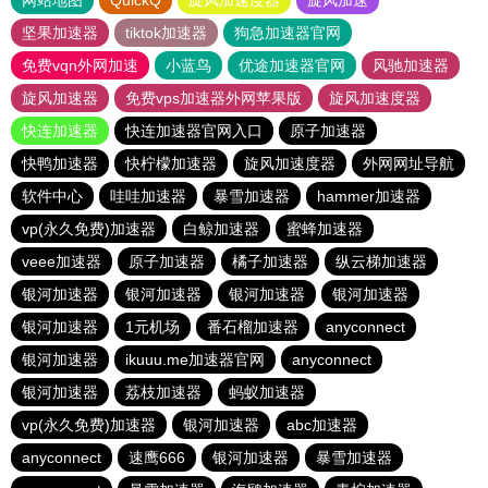
网站地图
QuickQ
旋风加速度器
旋风加速
坚果加速器
tiktok加速器
狗急加速器官网
免费vqn外网加速
小蓝鸟
优途加速器官网
风驰加速器
旋风加速器
免费vps加速器外网苹果版
旋风加速度器
快连加速器
快连加速器官网入口
原子加速器
快鸭加速器
快柠檬加速器
旋风加速度器
外网网址导航
软件中心
哇哇加速器
暴雪加速器
hammer加速器
vp(永久免费)加速器
白鲸加速器
蜜蜂加速器
veee加速器
原子加速器
橘子加速器
纵云梯加速器
银河加速器
银河加速器
银河加速器
银河加速器
银河加速器
1元机场
番石榴加速器
anyconnect
银河加速器
ikuuu.me加速器官网
anyconnect
银河加速器
荔枝加速器
蚂蚁加速器
vp(永久免费)加速器
银河加速器
abc加速器
anyconnect
速鹰666
银河加速器
暴雪加速器