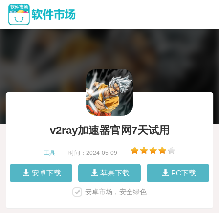
v2ray加速器官网7天试用
工具
|
时间：2024-05-09
|
安卓下载
苹果下载
PC下载
安卓市场，安全绿色