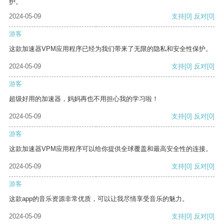
护。
2024-05-09
支持
[0]
反对
[0]
游客
这款加速器VPM应用程序已经为我们带来了无限的隐私和安全性保护。
2024-05-09
支持
[0]
反对
[0]
游客
超级好用的加速器，妈妈再也不用担心我的学习啦！
2024-05-09
支持
[0]
反对
[0]
游客
这款加速器VPM应用程序可以给你提供全球覆盖和最高安全性的连接。
2024-05-09
支持
[0]
反对
[0]
游客
这款app的音乐资源非常优质，可以让我尽情享受音乐的魅力。
2024-05-09
支持
[0]
反对
[0]