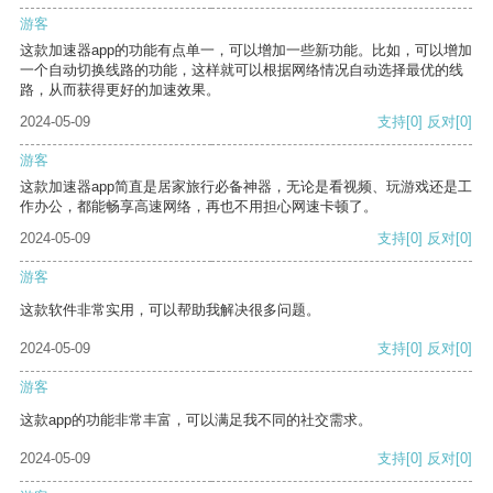
游客
这款加速器app的功能有点单一，可以增加一些新功能。比如，可以增加
一个自动切换线路的功能，这样就可以根据网络情况自动选择最优的线
路，从而获得更好的加速效果。
2024-05-09
支持
[0]
反对
[0]
游客
这款加速器app简直是居家旅行必备神器，无论是看视频、玩游戏还是工
作办公，都能畅享高速网络，再也不用担心网速卡顿了。
2024-05-09
支持
[0]
反对
[0]
游客
这款软件非常实用，可以帮助我解决很多问题。
2024-05-09
支持
[0]
反对
[0]
游客
这款app的功能非常丰富，可以满足我不同的社交需求。
2024-05-09
支持
[0]
反对
[0]