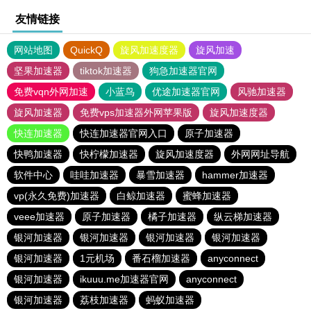
友情链接
网站地图
QuickQ
旋风加速度器
旋风加速
坚果加速器
tiktok加速器
狗急加速器官网
免费vqn外网加速
小蓝鸟
优途加速器官网
风驰加速器
旋风加速器
免费vps加速器外网苹果版
旋风加速度器
快连加速器
快连加速器官网入口
原子加速器
快鸭加速器
快柠檬加速器
旋风加速度器
外网网址导航
软件中心
哇哇加速器
暴雪加速器
hammer加速器
vp(永久免费)加速器
白鲸加速器
蜜蜂加速器
veee加速器
原子加速器
橘子加速器
纵云梯加速器
银河加速器
银河加速器
银河加速器
银河加速器
银河加速器
1元机场
番石榴加速器
anyconnect
银河加速器
ikuuu.me加速器官网
anyconnect
银河加速器
荔枝加速器
蚂蚁加速器