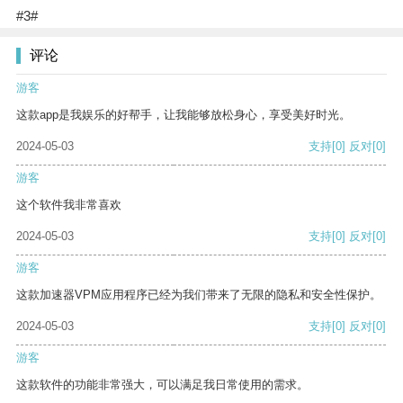
#3#
评论
游客
这款app是我娱乐的好帮手，让我能够放松身心，享受美好时光。
2024-05-03
支持
[0]
反对
[0]
游客
这个软件我非常喜欢
2024-05-03
支持
[0]
反对
[0]
游客
这款加速器VPM应用程序已经为我们带来了无限的隐私和安全性保护。
2024-05-03
支持
[0]
反对
[0]
游客
这款软件的功能非常强大，可以满足我日常使用的需求。