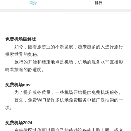
简介
排行
免费机场破解版
如今，随着旅游业的不断发展，越来越多的人选择旅行
探索世界的奥秘。
旅行的开始和结束地点是机场，机场的服务水平直接影
响着旅途的舒适度。
免费机场npv
为了提升服务质量，一些机场开始提供免费机场服务。
首先，免费WiFi是许多机场免费服务中被广泛推崇的一
项。
免费机场2024
在等候区域你可以用自己的移动设备或电脑上网，或者