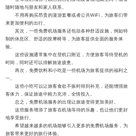
随时随地与朋友和家人联系。
不用再购买昂贵的漫游套餐或者公共WiFi，为旅客们带
来更加便利的出行。
其次，一些免费机场服务还包括各种舒适设施，例如特
制的休息区、舒适的按摩椅等，为旅客提供全面的服务体
验。
这些设施通常集中在登机口附近，方便旅客等待登机的
时间，同时还可以排解旅途疲惫。
再次，免费饮料和小吃是一些机场为旅客提供的福利之
一。
这些小吃可以让旅客食欲不振时得到补充，还能增强旅
客体力，保证旅途中精力充沛，全情投入。
总之，免费机场服务的出现让旅途变得更加美好。
这些服务增添了旅客在机场等待的乐趣，也让他们更好
地享受旅行。
希望越来越多的机场能够引入更多的免费机场服务，为
旅客带来更好的旅行体验。