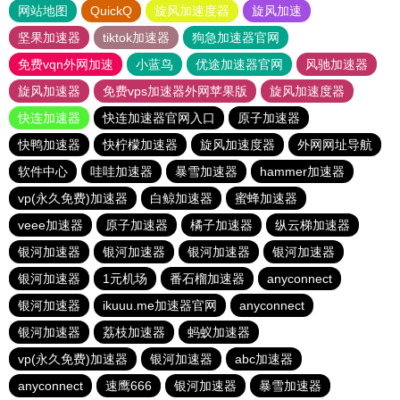
网站地图
QuickQ
旋风加速度器
旋风加速
坚果加速器
tiktok加速器
狗急加速器官网
免费vqn外网加速
小蓝鸟
优途加速器官网
风驰加速器
旋风加速器
免费vps加速器外网苹果版
旋风加速度器
快连加速器
快连加速器官网入口
原子加速器
快鸭加速器
快柠檬加速器
旋风加速度器
外网网址导航
软件中心
哇哇加速器
暴雪加速器
hammer加速器
vp(永久免费)加速器
白鲸加速器
蜜蜂加速器
veee加速器
原子加速器
橘子加速器
纵云梯加速器
银河加速器
银河加速器
银河加速器
银河加速器
银河加速器
1元机场
番石榴加速器
anyconnect
银河加速器
ikuuu.me加速器官网
anyconnect
银河加速器
荔枝加速器
蚂蚁加速器
vp(永久免费)加速器
银河加速器
abc加速器
anyconnect
速鹰666
银河加速器
暴雪加速器