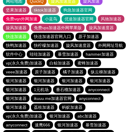
网站地图
QuickQ
旋风加速度器
旋风加速
坚果加速器
tiktok加速器
狗急加速器官网
免费vqn外网加速
小蓝鸟
优途加速器官网
风驰加速器
旋风加速器
免费vps加速器外网苹果版
旋风加速度器
快连加速器
快连加速器官网入口
原子加速器
快鸭加速器
快柠檬加速器
旋风加速度器
外网网址导航
软件中心
哇哇加速器
暴雪加速器
hammer加速器
vp(永久免费)加速器
白鲸加速器
蜜蜂加速器
veee加速器
原子加速器
橘子加速器
纵云梯加速器
银河加速器
银河加速器
银河加速器
银河加速器
银河加速器
1元机场
番石榴加速器
anyconnect
银河加速器
ikuuu.me加速器官网
anyconnect
银河加速器
荔枝加速器
蚂蚁加速器
vp(永久免费)加速器
银河加速器
abc加速器
anyconnect
速鹰666
银河加速器
暴雪加速器