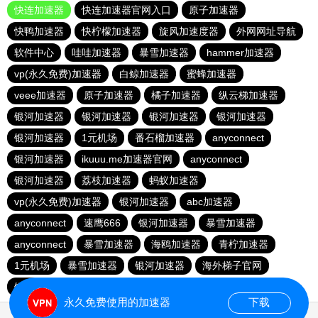
快连加速器
快连加速器官网入口
原子加速器
快鸭加速器
快柠檬加速器
旋风加速度器
外网网址导航
软件中心
哇哇加速器
暴雪加速器
hammer加速器
vp(永久免费)加速器
白鲸加速器
蜜蜂加速器
veee加速器
原子加速器
橘子加速器
纵云梯加速器
银河加速器
银河加速器
银河加速器
银河加速器
银河加速器
1元机场
番石榴加速器
anyconnect
银河加速器
ikuuu.me加速器官网
anyconnect
银河加速器
荔枝加速器
蚂蚁加速器
vp(永久免费)加速器
银河加速器
abc加速器
anyconnect
速鹰666
银河加速器
暴雪加速器
anyconnect
暴雪加速器
海鸥加速器
青柠加速器
1元机场
暴雪加速器
银河加速器
海外梯子官网
银河加速器
银河加速器
永久免费使用的加速器
下载