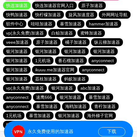
快连加速器
快连加速器官网入口
原子加速器
快鸭加速器
快柠檬加速器
旋风加速度器
外网网址导航
软件中心
哇哇加速器
暴雪加速器
hammer加速器
vp(永久免费)加速器
白鲸加速器
蜜蜂加速器
veee加速器
原子加速器
橘子加速器
纵云梯加速器
银河加速器
银河加速器
银河加速器
银河加速器
银河加速器
1元机场
番石榴加速器
anyconnect
银河加速器
ikuuu.me加速器官网
anyconnect
银河加速器
荔枝加速器
蚂蚁加速器
vp(永久免费)加速器
银河加速器
abc加速器
anyconnect
速鹰666
银河加速器
暴雪加速器
anyconnect
暴雪加速器
海鸥加速器
青柠加速器
1元机场
暴雪加速器
银河加速器
海外梯子官网
银河加速器
银河加速器
永久免费使用的加速器
下载