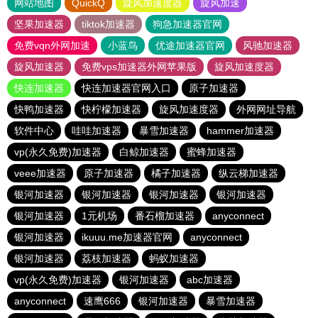
网站地图
QuickQ
旋风加速度器
旋风加速
坚果加速器
tiktok加速器
狗急加速器官网
免费vqn外网加速
小蓝鸟
优途加速器官网
风驰加速器
旋风加速器
免费vps加速器外网苹果版
旋风加速度器
快连加速器
快连加速器官网入口
原子加速器
快鸭加速器
快柠檬加速器
旋风加速度器
外网网址导航
软件中心
哇哇加速器
暴雪加速器
hammer加速器
vp(永久免费)加速器
白鲸加速器
蜜蜂加速器
veee加速器
原子加速器
橘子加速器
纵云梯加速器
银河加速器
银河加速器
银河加速器
银河加速器
银河加速器
1元机场
番石榴加速器
anyconnect
银河加速器
ikuuu.me加速器官网
anyconnect
银河加速器
荔枝加速器
蚂蚁加速器
vp(永久免费)加速器
银河加速器
abc加速器
anyconnect
速鹰666
银河加速器
暴雪加速器