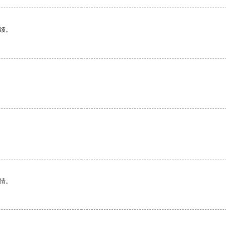
绩。
情。