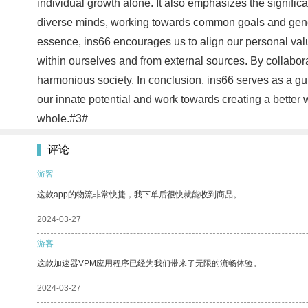
individual growth alone. It also emphasizes the significa
diverse minds, working towards common goals and genera
essence, ins66 encourages us to align our personal value
within ourselves and from external sources. By collabo
harmonious society. In conclusion, ins66 serves as a gu
our innate potential and work towards creating a better
whole.#3#
评论
游客
这款app的物流非常快捷，我下单后很快就能收到商品。
2024-03-27
游客
这款加速器VPM应用程序已经为我们带来了无限的流畅体验。
2024-03-27