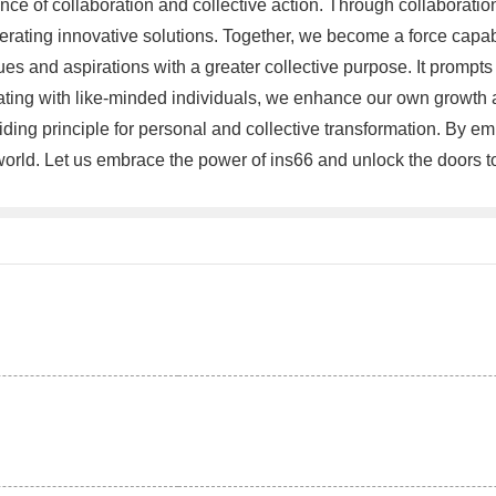
nce of collaboration and collective action. Through collaboration
ting innovative solutions. Together, we become a force capable
s and aspirations with a greater collective purpose. It prompts u
rating with like-minded individuals, we enhance our own growth 
iding principle for personal and collective transformation. By e
 world. Let us embrace the power of ins66 and unlock the doors t