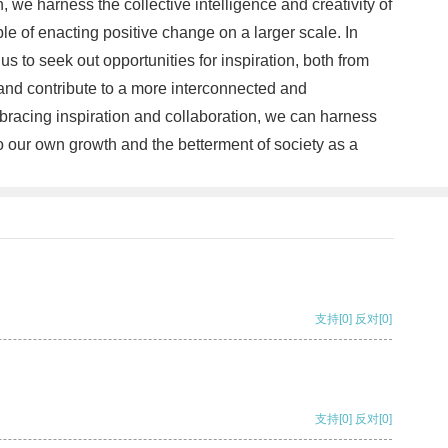
, we harness the collective intelligence and creativity of
 of enacting positive change on a larger scale. In
s to seek out opportunities for inspiration, both from
and contribute to a more interconnected and
mbracing inspiration and collaboration, we can harness
o our own growth and the betterment of society as a
支持
[0]
反对
[0]
支持
[0]
反对
[0]