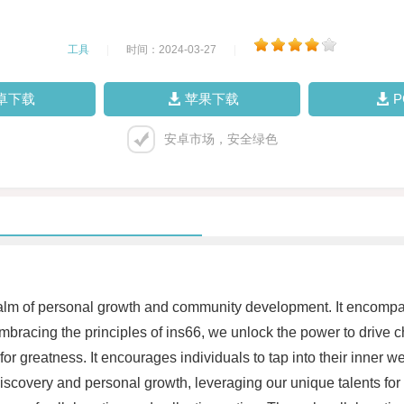
工具
|
时间：2024-03-27
|
卓下载
苹果下载
安卓市场，安全绿色
alm of personal growth and community development. It encompasse
embracing the principles of ins66, we unlock the power to drive c
r greatness. It encourages individuals to tap into their inner wel
iscovery and personal growth, leveraging our unique talents for 