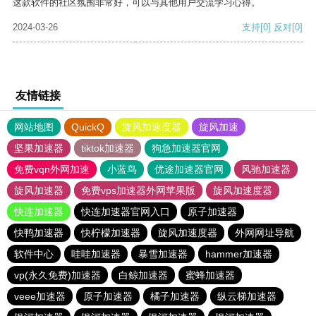
这款软件的社区氛围非常好，可以与其他用户交流学习心得。
2024-03-26
支持
[0]
反对
[0]
友情链接
网站地图
QuickQ
旋风加速度器
旋风加速
坚果加速器
tiktok加速器
狗急加速器官网
免费vqn外网加速
小蓝鸟
优途加速器官网
风驰加速器
旋风加速器
免费vps加速器外网苹果版
旋风加速度器
快连加速器
快连加速器官网入口
原子加速器
快鸭加速器
快柠檬加速器
旋风加速度器
外网网址导航
软件中心
哇哇加速器
暴雪加速器
hammer加速器
vp(永久免费)加速器
白鲸加速器
蜜蜂加速器
veee加速器
原子加速器
橘子加速器
纵云梯加速器